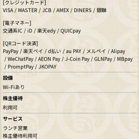
[クレジットカード]
VISA
MASTER
JCB
AMEX
DINERS
銀聯
[電子マネー]
交通系IC
iD
楽天edy
QUICpay
[QRコード決済]
PayPay
楽天ペイ
d払い
au PAY
メルペイ
Alipay
WeChatPay
AEON Pay
J-Coin Pay
GLNPay
MBpay
PromptPay
JKOPAY
設備
Wi-Fiあり
株主優待
利用可
サービス
ランチ営業
株主優待利用可